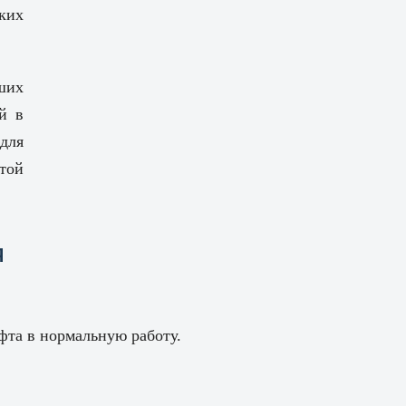
ких
ших
й в
для
той
Я
фта в нормальную работу.