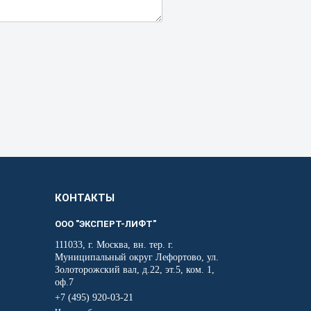
КОНТАКТЫ
ООО "ЭКСПЕРТ-ЛИФТ"
111033, г. Москва, вн. тер. г.
Муниципальный округ Лефортово, ул.
Золоторожский вал, д.22, эт.5, ком. 1,
оф.7
+7 (495) 920-03-21